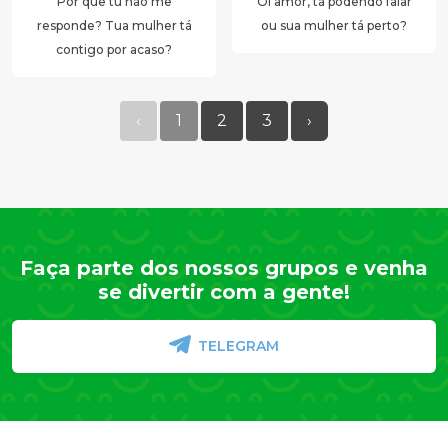
Por que tu não me
Oi amor, tá podendo falar
responde? Tua mulher tá
ou sua mulher tá perto?
contigo por acaso?
‹
1
2
3
›
Faça parte dos nossos grupos e venha
se divertir com a gente!
TELEGRAM